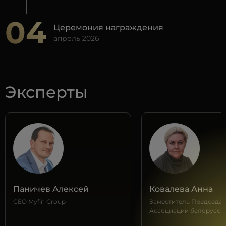
04
Церемония награждения
апрель 2026
Лидер цифровых решений
Эксперты
ESG-ориентированный банк
Мобильное приложение для физических
лиц
Паничев Алексей
Ковалева Анна
CEO Myfin Group
Заместитель Председат
Мобильное приложение для юридических
Ассоциации белорусск
лиц