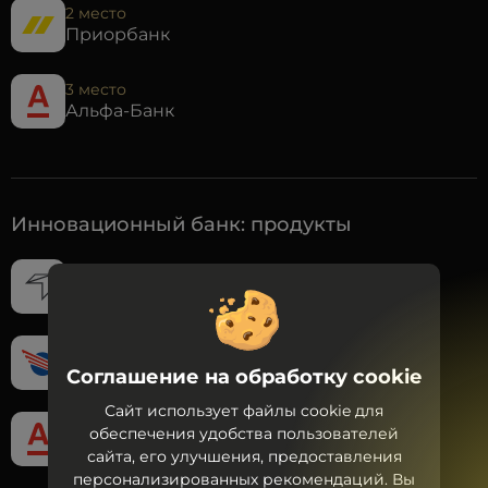
2 место
Приорбанк
3 место
Альфа-Банк
Инновационный банк: продукты
1 место
Банк БелВЭБ
2 место
МТБанк
Соглашение на обработку cookie
Сайт использует файлы cookie для
3 место
обеспечения удобства пользователей
Альфа-Банк
сайта, его улучшения, предоставления
персонализированных рекомендаций. Вы