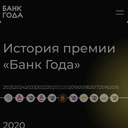
История премии
«Банк Года»
2025
2024
2023
2022
2021
2020
2019
2018
2017
2016
2015
2020