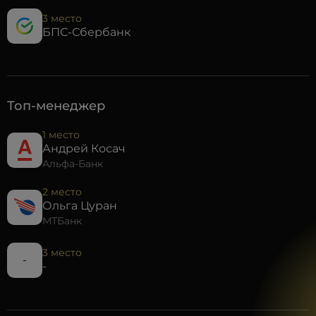
3 место
БПС-Сбербанк
Топ-менеджер
1 место
Андрей Косач
Альфа-Банк
2 место
Ольга Цуран
МТБанк
3 место
-
-