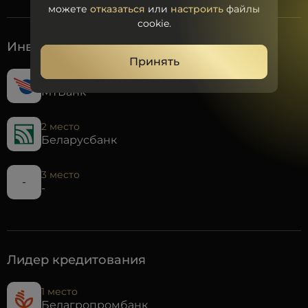
можете
отказаться
или
настроить
файлы
cookie.
Инвестиционный банк
Принять
1 место
МТБанк
2 место
Беларусбанк
3 место
-
-
Лидер кредитования
1 место
Белагропромбанк