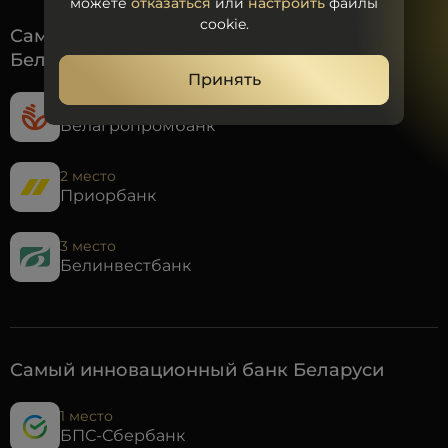
можете
отказаться
или
настроить
файлы
cookie.
Самый лучший региональный банк
Беларуси
Принять
1 место
Белагропромбанк
2 место
Приорбанк
3 место
Белинвестбанк
Самый инновационный банк Беларуси
1 место
БПС-Сбербанк