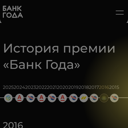
История премии
«Банк Года»
2025
2024
2023
2022
2021
2020
2019
2018
2017
2016
2015
2016