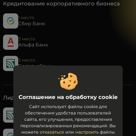
Кредитование корпоративного бизнеса
1 место
Сбер Банк
2 место
Альфа Банк
3 место
Беларусбанк
Соглашение на обработку cookie
Лидер розничного кредитования
Сайт использует файлы cookie для
1 место
обеспечения удобства пользователей
Беларусбанк
сайта, его улучшения, предоставления
персонализированных рекомендаций. Вы
можете
отказаться
или
настроить
файлы
2 место