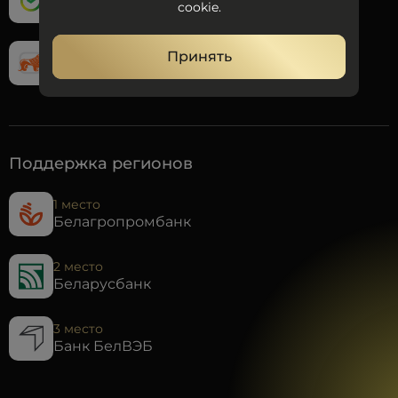
cookie.
Сбер Банк
3 место
Принять
БНБ-Банк
Поддержка регионов
1 место
Белагропромбанк
2 место
Беларусбанк
3 место
Банк БелВЭБ